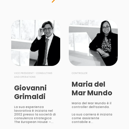
VICE PRESIDENT - CONSULTING
CONTROLLER
AND OPERATIONS
Maria del
Giovanni
Mar Mundo
Grimaldi
Maria del Mar Mundo è il
La sua esperienza
controller dell’azienda.
lavorativa è iniziata nel
La sua carriera è iniziata
2002 presso la società di
come assistente
consulenza strategica
contabile e...
The European House –...