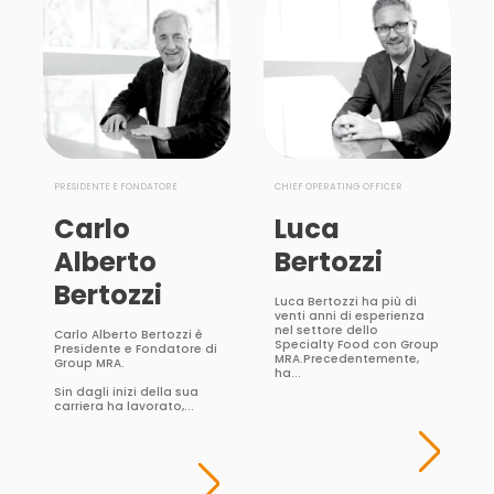
PRESIDENTE E FONDATORE
CHIEF OPERATING OFFICER
Carlo
Luca
Alberto
Bertozzi
Bertozzi
Luca Bertozzi ha più di
venti anni di esperienza
nel settore dello
Carlo Alberto Bertozzi è
Specialty Food con Group
Presidente e Fondatore di
MRA.Precedentemente,
Group MRA.
ha...
Sin dagli inizi della sua
carriera ha lavorato,...