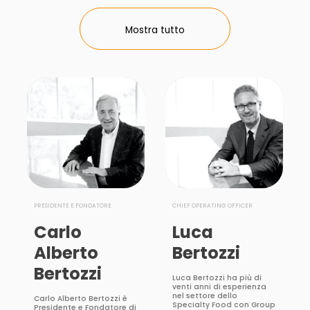
Mostra tutto
PRESIDENTE E FONDATORE
CHIEF OPERATING OFFICER
Carlo
Luca
Alberto
Bertozzi
Bertozzi
Luca Bertozzi ha più di
venti anni di esperienza
nel settore dello
Carlo Alberto Bertozzi è
Specialty Food con Group
Presidente e Fondatore di