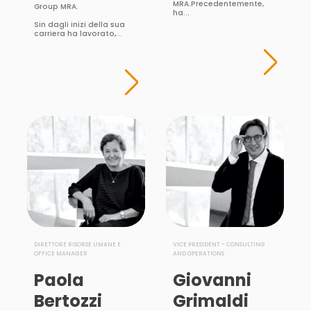
MRA.Precedentemente,
Group MRA.
ha...
Sin dagli inizi della sua
carriera ha lavorato,...
DIRETTORE RISORSE UMANE E
VICE PRESIDENT - CONSULTING
OFFICE MANAGER
AND OPERATIONS
Paola
Giovanni
Bertozzi
Grimaldi